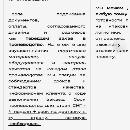
Мы 
можем до
После подписания 
любую точку
документов, 
готовности п
оплаты, согласованного 
на упаков
дизайна и размеров 
логистики. 
мы 
передаем заказ в 
отправлен
chevron_right
производство
. На этом этапе 
высылает
осуществляется 
подготовка 
отслежива
материалов, запуск 
клиенту.
оборудования и контроль 
качества на каждом этапе 
производства
. Мы следим за 
соблюдением сроков и 
стандартов качества. 
информируем клиента о ходе 
выполнения заказа. 
Срок 
производства для стран СНГ - 
4 недели + срок на доставку в 
ту страну, которую 
необходимо. 