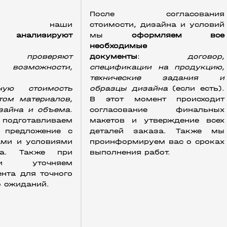
После согласования 
ь наши 
стоимости, дизайна и условий 
ты 
анализируют 
мы 
оформляем все 
необходимые 
 
проверяют 
документы
: 
договор, 
 возможности, 
спецификации на продукцию, 
технические задания и 
ную стоимость 
образцы дизайна
 (если есть). 
том материалов, 
В этот момент происходит 
зайна и объема
. 
согласование финальных 
тавливаем 
макетов и утверждение всех 
 предложение с 
деталей заказа. Также мы 
ами и условиями 
проинформируем вас о сроках 
ва. Также при 
выполнения работ.
сти уточняем 
нта для точного 
о ожиданий.