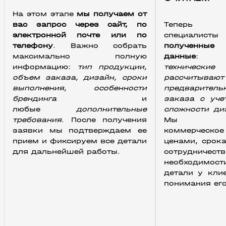
На этом этапе 
мы получаем от 
вас запрос через сайт, по 
Тепер
электронной почте или по 
специалис
телефону
. Важно собрать 
полученные 
максимально полную 
данные
:
информацию: 
тип продукции, 
технические
объем заказа, дизайн, сроки 
рассчитывают 
выполнения, особенности 
предваритель
брендинга 
и 
заказа с уче
любые
 дополнительные 
сложности ди
требования
. После получения 
Мы подго
заявки мы подтверждаем ее 
коммерческое
прием и фиксируем все детали 
ценами, срок
для дальнейшей работы.
сотрудничест
необходимо
детали у клие
понимания ег