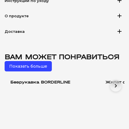
add
Инструкции по уходу
add
О продукте
add
Доставка
ВАМ МОЖЕТ ПОНРАВИТЬСЯ
Показать больше
Безрукавка BORDERLINE
Жилет с 
chevron_right