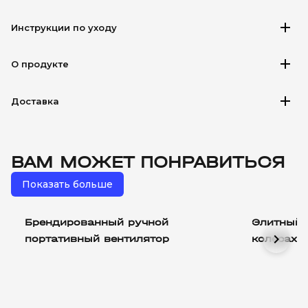
add
Инструкции по уходу
add
О продукте
add
Доставка
ВАМ МОЖЕТ ПОНРАВИТЬСЯ
Показать больше
Брендированный ручной
Элитный 
chevron_right
портативный вентилятор
колесах