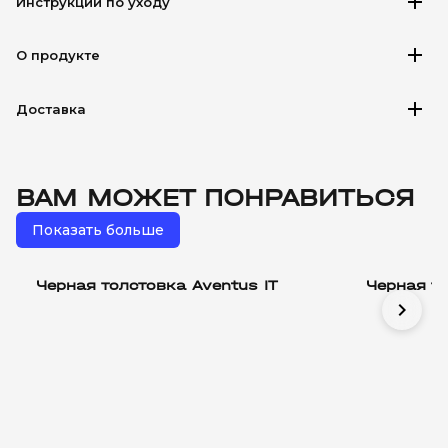
add
Инструкции по уходу
add
О продукте
add
Доставка
ВАМ МОЖЕТ ПОНРАВИТЬСЯ
Показать больше
Черная толстовка Aventus IT
Черная то
chevron_right