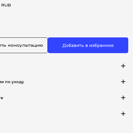
 RUB
ить консультацию
Добавить в избранное
add
add
ии по уходу
add
те
add