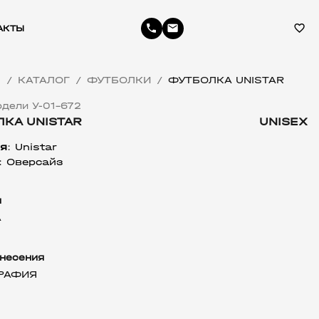
phone
email
favorite_border
АКТЫ
Я
КАТАЛОГ
ФУТБОЛКИ
ФУТБОЛКА UNISTAR
/
/
/
дели У-01-672
КА UNISTAR
UNISEX
я
: 
Unistar
: Оверсайз
л
А
несения
РАФИЯ