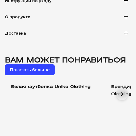
add
Инструкции по уходу
add
О продукте
add
Доставка
ВАМ МОЖЕТ ПОНРАВИТЬСЯ
Показать больше
Белая футболка Uniko Clothing
Брендиро
chevron_right
Clothing