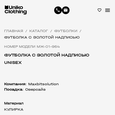
menu
phone
email
favorite_border
ГЛАВНАЯ
КАТАЛОГ
ФУТБОЛКИ
/
/
/
ФУТБОЛКА С ЗОЛОТОЙ НАДПИСЬЮ
НОМЕР МОДЕЛИ МЖ-01-964
ФУТБОЛКА С ЗОЛОТОЙ НАДПИСЬЮ
UNISEX
Компания
:
 Maxbitsolution
Посадка
: Оверсайз
Материал
КУЛИРКА