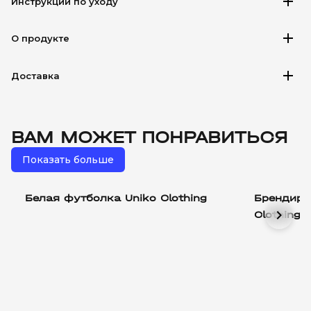
add
Инструкции по уходу
add
О продукте
add
Доставка
ВАМ МОЖЕТ ПОНРАВИТЬСЯ
Показать больше
Белая футболка Uniko Clothing
Брендиро
chevron_right
Clothing