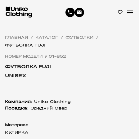
menu
phone
email
favorite_border
ГЛАВНАЯ
КАТАЛОГ
ФУТБОЛКИ
/
/
/
ФУТБОЛКА FUJI
НОМЕР МОДЕЛИ У 01-852
ФУТБОЛКА FUJI
UNISEX
Компания
:
 Uniko Clothing
Посадка
: Средний Овер
Материал
КУЛИРКА