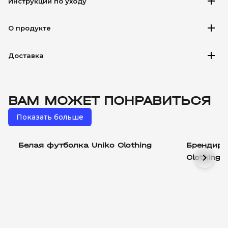
add
Инструкции по уходу
add
О продукте
add
Доставка
ВАМ МОЖЕТ ПОНРАВИТЬСЯ
Показать больше
Белая футболка Uniko Clothing
Брендиро
chevron_right
Clothing