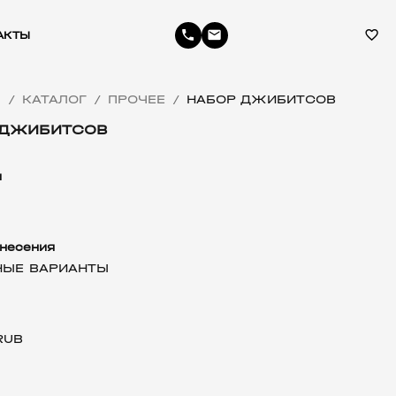
phone
email
favorite_border
АКТЫ
Я
КАТАЛОГ
ПРОЧЕЕ
НАБОР ДЖИБИТСОВ
/
/
/
 ДЖИБИТСОВ
л
несения
НЫЕ ВАРИАНТЫ
RUB