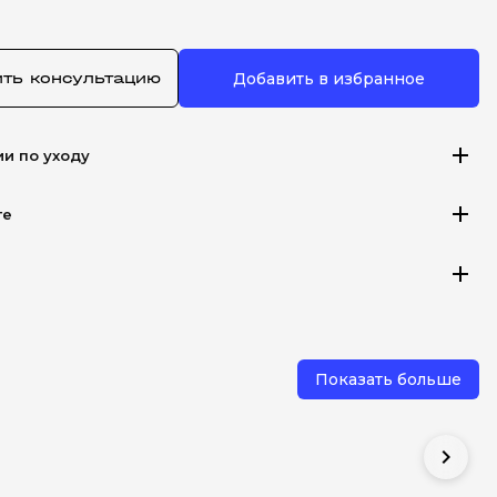
ить консультацию
Добавить в избранное
add
ии по уходу
add
те
add
Показать больше
chevron_right