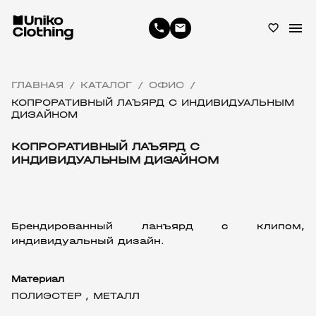
menu
phone
email
favorite_border
ГЛАВНАЯ
КАТАЛОГ
ОФИС
/
/
/
КОПРОРАТИВНЫЙ ЛАЪЯРД С ИНДИВИДУАЛЬНЫМ
ДИЗАЙНОМ
КОПРОРАТИВНЫЙ ЛАЪЯРД С
ИНДИВИДУАЛЬНЫМ ДИЗАЙНОМ
Брендированный ланъярд с клипом, 
индивидуальный дизайн.
Материал
ПОЛИЭСТЕР ,
МЕТАЛЛ