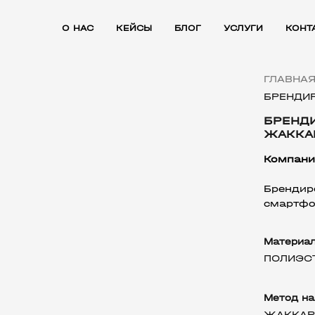
О НАС
КЕЙСЫ
БЛОГ
УСЛУГИ
КОНТ
ГЛАВНА
БРЕНДИ
БРЕНД
ЖАККА
Компани
Бренди
смартфо
Материа
ПОЛИЭС
Метод на
ЖАККАР