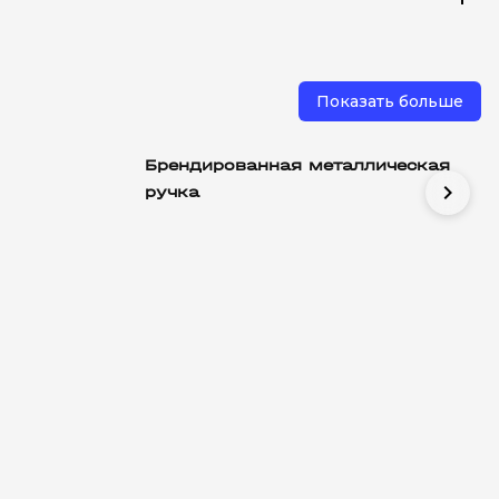
Показать больше
Брендированная металлическая
chevron_right
ручка