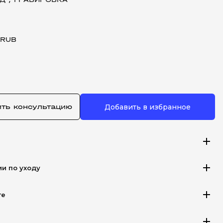
 RUB
ить консультацию
Добавить в избранное
add
add
ии по уходу
add
те
add