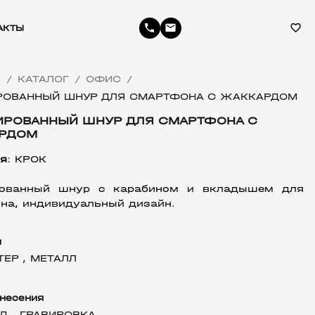
phone
email
favorite_border
АКТЫ
Я
КАТАЛОГ
ОФИС
/
/
/
РОВАННЫЙ ШНУР ДЛЯ СМАРТФОНА С ЖАККАРДОМ
ИРОВАННЫЙ ШНУР ДЛЯ СМАРТФОНА С
РДОМ
я
: КРОК
рованный шнур с карабином и вкладышем для 
на, индивидуальный дизайн.
л
ТЕР ,
МЕТАЛЛ
несения
Д ,
ГРАВИРОВКА