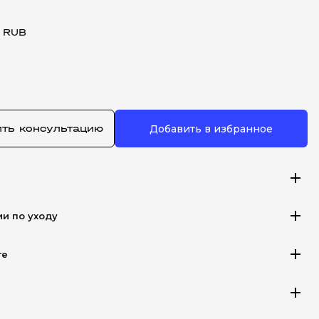
 RUB
ить консультацию
Добавить в избранное
add
add
ии по уходу
add
те
add