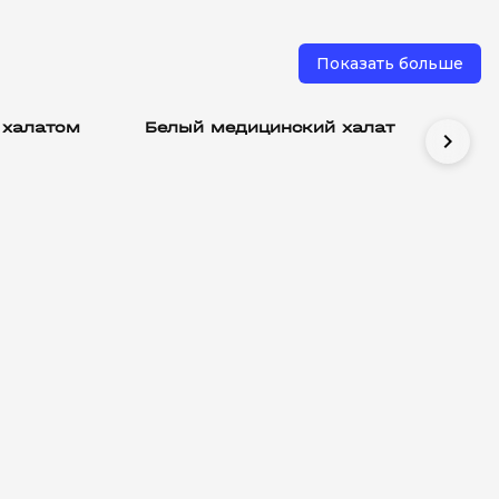
Показать больше
 халатом
Белый медицинский халат
chevron_right