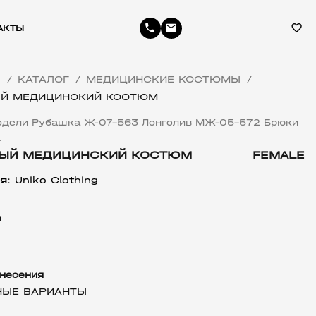
phone
email
favorite_border
АКТЫ
Я
КАТАЛОГ
МЕДИЦИНСКИЕ КОСТЮМЫ
/
/
/
Й МЕДИЦИНСКИЙ КОСТЮМ
одели Рубашка Ж-07-563 Лонгслив МЖ-05-572 Брюки
4
ЫЙ МЕДИЦИНСКИЙ КОСТЮМ
FEMALE
я
: 
Uniko Clothing
л
несения
НЫЕ ВАРИАНТЫ