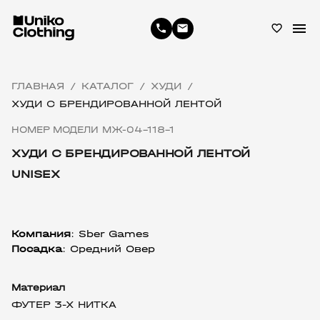
menu
phone
email
favorite_border
ГЛАВНАЯ
КАТАЛОГ
ХУДИ
/
/
/
ХУДИ С БРЕНДИРОВАННОЙ ЛЕНТОЙ
НОМЕР МОДЕЛИ МЖ-04-118-1
ХУДИ С БРЕНДИРОВАННОЙ ЛЕНТОЙ
UNISEX
Компания
: 
Sber Games
Посадка
: Средний Овер
Материал
ФУТЕР 3-Х НИТКА