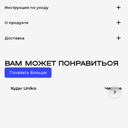
add
Инструкции по уходу
add
О продукте
add
Доставка
ВАМ МОЖЕТ ПОНРАВИТЬСЯ
Показать больше
Худи Uniko
Черное ov
chevron_right