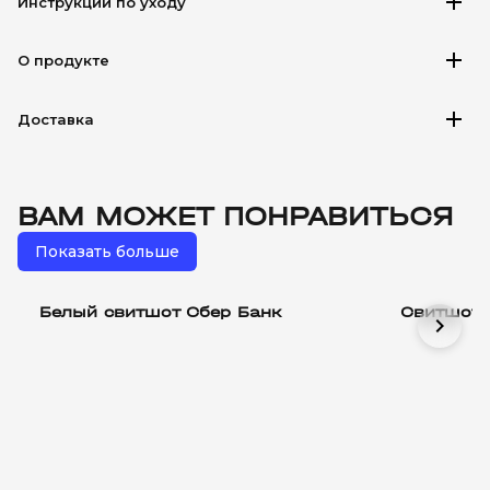
add
Инструкции по уходу
add
О продукте
add
Доставка
ВАМ МОЖЕТ ПОНРАВИТЬСЯ
Показать больше
Белый свитшот Сбер Банк
Свитшот 
chevron_right