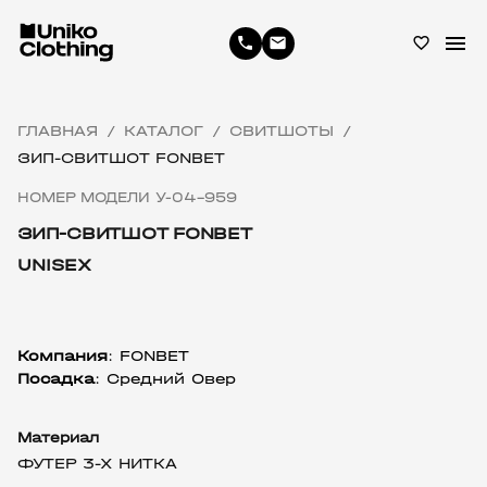
menu
phone
email
favorite_border
ГЛАВНАЯ
КАТАЛОГ
СВИТШОТЫ
/
/
/
ЗИП-СВИТШОТ FONBET
НОМЕР МОДЕЛИ У-04-959
ЗИП-СВИТШОТ FONBET
UNISEX
Компания
: FONBET
Посадка
: Средний Овер
Материал
ФУТЕР 3-Х НИТКА