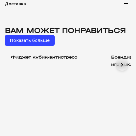
add
Доставка
ВАМ МОЖЕТ ПОНРАВИТЬСЯ
Показать больше
Фиджет кубик-антистресс
Брендиро
chevron_right
игрушка 