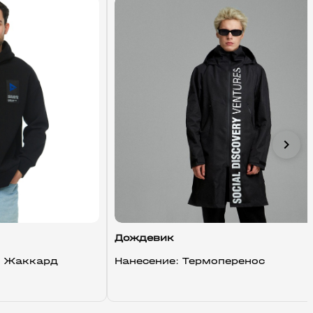
chevron_right
Дождевик
, Жаккард
Нанесение: Термоперенос