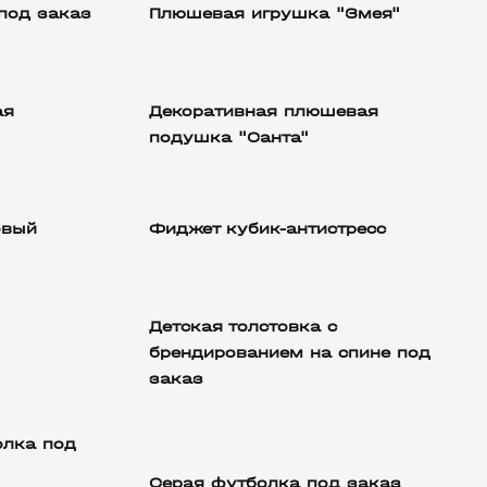
под заказ
Плюшевая игрушка "Змея"
ая
Декоративная плюшевая
подушка "Санта"
овый
Фиджет кубик-антистресс
Детская толстовка с
брендированием на спине под
заказ
олка под
Серая футболка под заказ