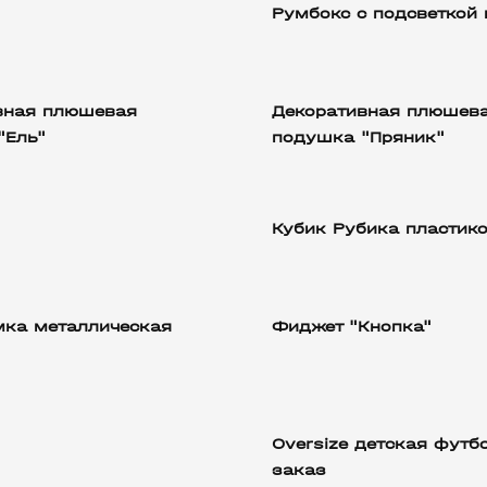
Румбокс с подсветкой 
вная плюшевая
Декоративная плюшев
"Ель"
подушка "Пряник"
Кубик Рубика пластик
мка металлическая
Фиджет "Кнопка"
Oversize детская футб
заказ