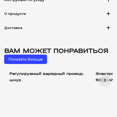
add
О продукте
add
Доставка
ВАМ МОЖЕТ ПОНРАВИТЬСЯ
Показать больше
Регулируемый зарядный провод-
Электрон
chevron_right
шнур
500mAh