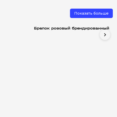
Показать больше
Брелок розовый брендированный
chevron_right