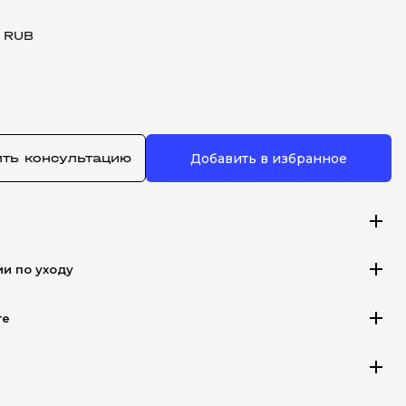
 RUB
ить консультацию
Добавить в избранное
add
add
ии по уходу
add
те
add