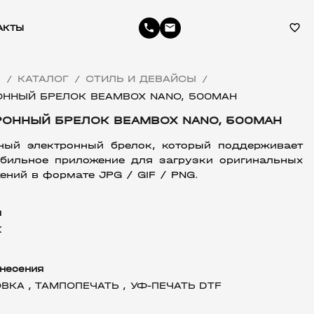
phone
email
favorite_border
АКТЫ
Я
КАТАЛОГ
СТИЛЬ И ДЕВАЙСЫ
/
/
/
ОННЫЙ БРЕЛОК BEAMBOX NANO, 500MAH
РОННЫЙ БРЕЛОК BEAMBOX NANO, 500MAH
ный электронный брелок, который поддерживает 
бильное приложение для загрузки оригинальных 
ений в формате JPG / GIF / PNG.
л
К
несения
ВКА ,
ТАМПОПЕЧАТЬ ,
УФ-ПЕЧАТЬ DTF