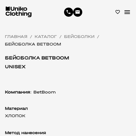
menu
phone
email
favorite_border
ГЛАВНАЯ
КАТАЛОГ
БЕЙСБОЛКИ
/
/
/
БЕЙСБОЛКА BETBOOM
БЕЙСБОЛКА BETBOOM
UNISEX
Компания
: BetBoom
Материал
ХЛОПОК
Метод нанесения