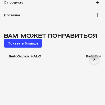
add
О продукте
add
Доставка
ВАМ МОЖЕТ ПОНРАВИТЬСЯ
Показать больше
Бейсболка HALO
Бейсболк
chevron_right