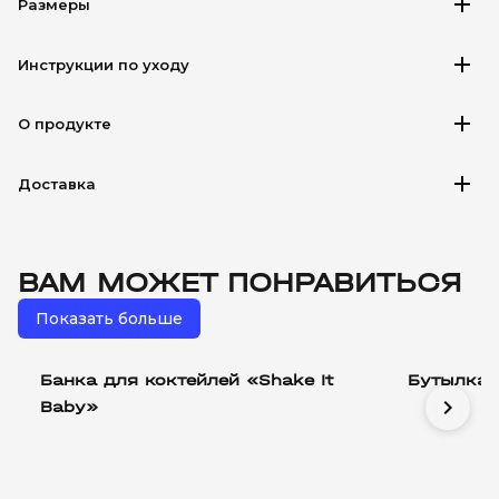
add
Размеры
add
Инструкции по уходу
add
О продукте
add
Доставка
ВАМ МОЖЕТ ПОНРАВИТЬСЯ
Показать больше
Банка для коктейлей «Shake It
Бутылка 
chevron_right
Baby»