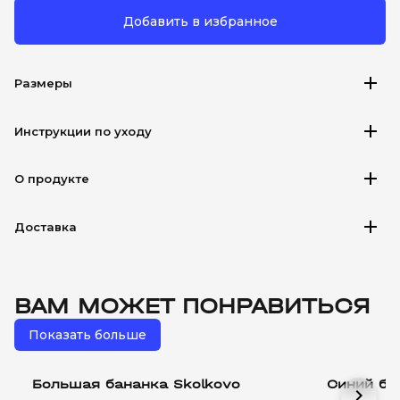
Добавить в избранное
add
Размеры
add
Инструкции по уходу
add
О продукте
add
Доставка
ВАМ МОЖЕТ ПОНРАВИТЬСЯ
Показать больше
Большая бананка Skolkovo
Синий бр
chevron_right