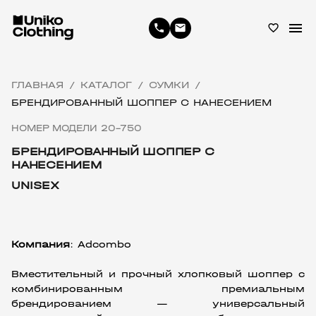
menu
phone
email
favorite_border
ГЛАВНАЯ
КАТАЛОГ
СУМКИ
/
/
/
БРЕНДИРОВАННЫЙ ШОППЕР С НАНЕСЕНИЕМ
НОМЕР МОДЕЛИ 20-750
БРЕНДИРОВАННЫЙ ШОППЕР С
НАНЕСЕНИЕМ
UNISEX
Компания
: 
Adcombo
Вместительный и прочный хлопковый шоппер с 
комбинированным премиальным 
брендированием — универсальный 