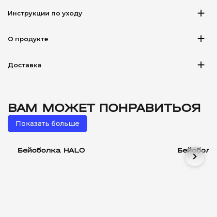
add
Инструкции по уходу
add
О продукте
add
Доставка
ВАМ МОЖЕТ ПОНРАВИТЬСЯ
Показать больше
Бейсболка HALO
Бейсболк
chevron_right