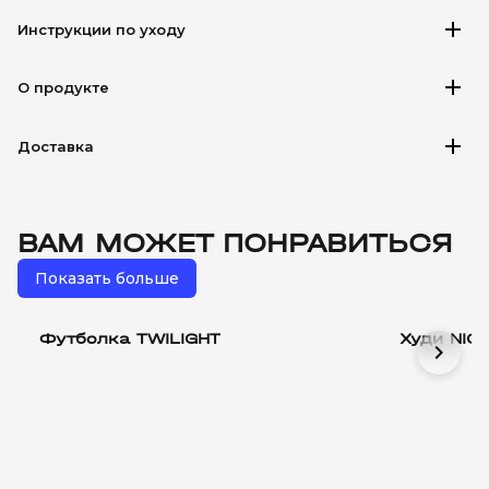
add
Инструкции по уходу
add
О продукте
add
Доставка
ВАМ МОЖЕТ ПОНРАВИТЬСЯ
Показать больше
Футболка TWILIGHT
Худи NIG
chevron_right