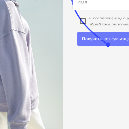
Я согласен(-на) с
обработки персон
Получить консульта