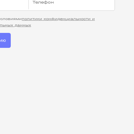
 условиями
политики конфиденциальности и
альных данных
цию